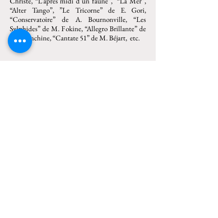
Christe, “L’après midi d’un faune”, “La Mer”,
“Alter Tango”, ”Le Tricorne” de E. Gori,
“Conservatoire” de A. Bournonville, “Les
Sylphides” de M. Fokine, “Allegro Brillante” de
G. Balanchine, “Cantate 51” de M. Béjart, etc.
GALAS y COLABORACIONES
EXCEPCIONALES
Primera Bailarina invitada en numerosas Galas y
representaciones por todo el mundo, donde ha
interpretado los roles principales en “La Dame
aux Camélias” y “The Five Seasons” de M.
Balkan, “El Cascanueces”, “Romeo y Julieta” de
T. Schilling, “Nussknacker” de S. Gordjenko ,
“Vasos Comunicantes” de Goyo Montero,
“Daemonen” de R. Jaroschinski, “Giselle” ,
“Roméo et Juliette”, “Les Sylphides”, “Citizane
Kane” de J. Ulrich, “Romeo y Julieta”, “Alter
Tango” de E. Gori , “Amets” de Jon Ugarriza,
“La Bella Durmiente”, “La Fille mal Gardée” de
H. Spoerli, “Symphonie Fantastique” de U.
Scholz, “In and Out” de H. van Manen, etc.