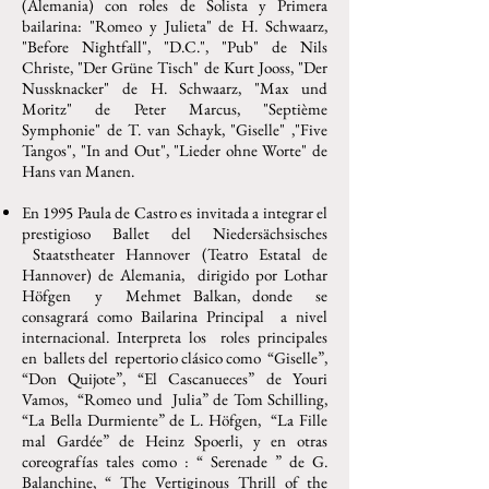
(Alemania) con roles de Solista y Primera
bailarina: "Romeo y Julieta" de H. Schwaarz,
"Before Nightfall", "D.C.", "Pub" de Nils
Christe, "Der Grüne Tisch" de Kurt Jooss, "Der
Nussknacker" de H. Schwaarz, "Max und
Moritz" de Peter Marcus, "Septième
Symphonie" de T. van Schayk, "Giselle" ,"Five
Tangos", "In and Out", "Lieder ohne Worte" de
Hans van Manen.
En 1995 Paula de Castro es invitada a integrar el
prestigioso Ballet del Niedersächsisches
Staatstheater Hannover (Teatro Estatal de
Hannover) de Alemania, dirigido por Lothar
Höfgen y Mehmet Balkan, donde se
consagrará como Bailarina Principal a nivel
internacional. Interpreta los roles principales
en ballets del repertorio clásico como “Giselle”,
“Don Quijote”, “El Cascanueces” de Youri
Vamos, “Romeo und Julia” de Tom Schilling,
“La Bella Durmiente” de L. Höfgen, “La Fille
mal Gardée” de Heinz Spoerli, y en otras
coreografías tales como : “ Serenade ” de G.
Balanchine, “ The Vertiginous Thrill of the