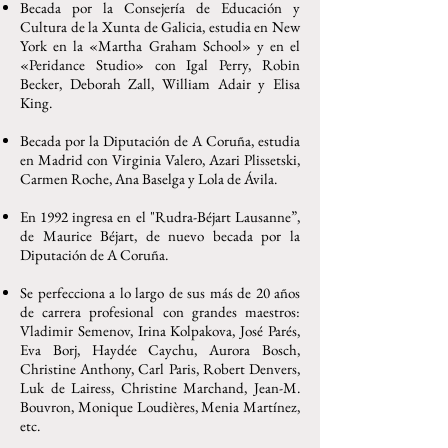
Becada por la Consejería de Educación y
Cultura de la Xunta de Galicia, estudia en New
York en la «Martha Graham School» y en el
«Peridance Studio» con Igal Perry, Robin
Becker, Deborah Zall, William Adair y Elisa
King.
Becada por la Diputación de A Coruña, estudia
en Madrid con Virginia Valero, Azari Plissetski,
Carmen Roche, Ana Baselga y Lola de Ávila.
En 1992 ingresa en el "Rudra-Béjart Lausanne”,
de Maurice Béjart, de nuevo becada por la
Diputación de A Coruña.
Se perfecciona a lo largo de sus más de 20 años
de carrera profesional con grandes maestros:
Vladimir Semenov, Irina Kolpakova, José Parés,
Eva Borj, Haydée Caychu, Aurora Bosch,
Christine Anthony, Carl Paris, Robert Denvers,
Luk de Lairess, Christine Marchand, Jean-M.
Bouvron, Monique Loudières, Menia Martínez,
etc.
​