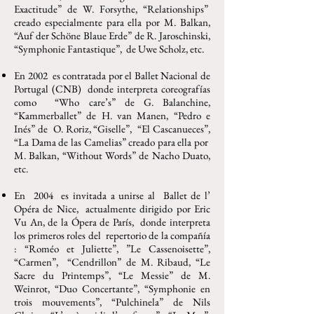
Exactitude” de W. Forsythe, “Relationships”
creado especialmente para ella por M. Balkan,
“Auf der Schöne Blaue Erde” de R. Jaroschinski,
“Symphonie Fantastique”, de Uwe Scholz, etc.
En 2002 es contratada por el Ballet Nacional de
Portugal (CNB) donde interpreta coreografías
como “Who care’s” de G. Balanchine,
“Kammerballet” de H. van Manen, “Pedro e
Inés” de O. Roriz, “Giselle”, “El Cascanueces”,
“La Dama de las Camelias” creado para ella por
M. Balkan, “Without Words” de Nacho Duato,
etc.
En 2004 es invitada a unirse al Ballet de l’
Opéra de Nice, actualmente dirigido por Eric
Vu An, de la Ópera de París, donde interpreta
los primeros roles del repertorio de la compañía
: “Roméo et Juliette”, ”Le Cassenoisette”,
“Carmen”, “Cendrillon” de M. Ribaud, “Le
Sacre du Printemps”, “Le Messie” de M.
Weinrot, “Duo Concertante”, “Symphonie en
trois mouvements”, “Pulchinela” de Nils